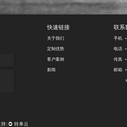
造设备十余台，年生产能力达 8000万元。
司有多少员工，其中技术人员有多少？
业技术人员 30 余名。
快速链接
联系
关于我们
手机: +
司如何保证产品质量？
定制优势
电话: +
每一道工序之后都会有相应的检验，对于最终完成的产品，我们会
客户案例
传真: +
拥有行业内先进完备的检测设备：色彩检测仪、三坐标测量仪、
几何尺寸检测等全方位的检测要求。
新闻
邮箱:
有专业的团队，提前做好完整的技术分析。我们会根据产品不同
却，水煮等必要工艺流程，确保产品性能和造型达到客户的要求
式是怎样的？
会跟您确认好交易方式，FOB,CIF,CNF或者是其它的方式。
余款。付款方式我们大多是T/T,其他方式可以根据具体情况沟通
持:
转单云
何运送给客户？