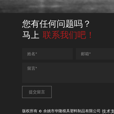
心等模具制
你们公
您有任何问题吗？
管理人员和专
马上
联系我们吧！
你们公
首先，我们
全检；
然后，我们
彩、高精度
另外，我们
模或增加冷
付款方
报价时，我们
后见提单付
版权所有 © 余姚市华隆模具塑料制品有限公司
技术支
货物如