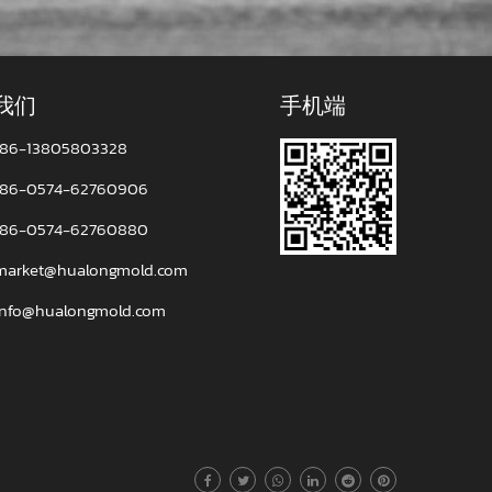
我们
手机端
86-13805803328
86-0574-62760906
根据客户的要求以及国际标准做100%
86-0574-62760880
3d扫描仪等。确保满足客户对产品的色
market@hualongmold.com
材料，造型和性能的需要，制作相应的靠
info@hualongmold.com
，减少后续烦恼。
批量生产时，我们一般是先付30%预付款，然
。